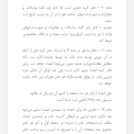
ماده 10 - دفتر كپیه دفتری است كه تاجر باید كلیه مراسلات و
مخابرات و صورت‌حسابهای صادره خود را در آن به ترتیب تاریخ ثبت
نماید.
‌تبصره - تاجر باید كلیه مراسلات و مخابرات و صورت‌حسابهای
وارده را نیز به ترتیب تاریخ ورود مرتب نموده و در لفاف مخصوصی
ضبط كند.
ماده 11 - دفاتر مذكور در ماده 6 به استثناء دفتر كپیه قبل از آنكه
در آن چیزی نوشته شده باشد به توسط نماینده اداره ثبت (‌كه
مطابق نظامنامه‌وزارت عدلیه معین می‌شود) امضاء خواهد شد. برای
دفتر كپیه امضاء مزبور لازم نیست ولی باید اوراق آن دارای نمره
ترتیبی باشد. در موقع تجدید‌سالیانه هر دفتر مقررات این ماده رعایت
خواهد شد.
‌حق امضاء از قرار هر صد صفحه یا كسور آن دو ریال به علاوه
مشمول ماده (135) قانون ثبت اسناد است.
ماده 12 - دفتری كه برای امضاء به متصدی امضاء تسلیم می‌شود
باید دارای نمره ترتیبی و قیطان كشیده باشد و متصدی امضاء
مكلف است‌صفحات دفتر را شمرده در صفحه اول و آخر هر دفتر
مجموع عدد صفحات آن را با تصریح به اسم و رسم صاحب دفتر