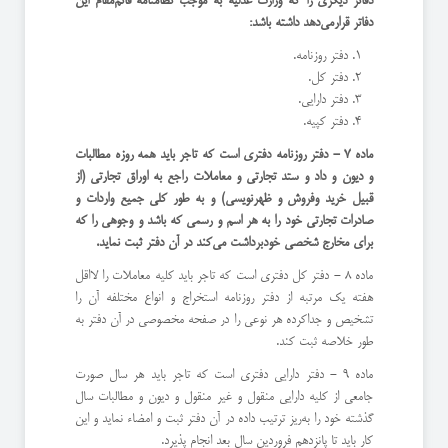
دفاتر دیگری را كه وزارت عدلیه به موجب نظامنامه قائم‌مقام این
دفاتر قرار‌می‌دهد داشته باشد:
دفتر روزنامه.
دفتر كل.
دفتر دارایی.
دفتر كپیه.
ماده 7 - دفتر روزنامه دفتری است كه تاجر باید همه روزه مطالبات
و دیون و داد و ستد تجارتی و معاملات راجع به اوراق تجارتی (‌از
قبیل خرید و‌فروش و ظهرنویسی) و به طور كلی جمیع واردات و
صادرات تجارتی خود را به هر اسم و رسمی كه باشد و وجوهی را كه
برای مخارج شخصی خود‌برداشت می‌كند در آن دفتر ثبت نماید.
ماده 8 - دفتر كل دفتری است كه تاجر باید كلیه معاملات را لااقل
هفته یك مرتبه از دفتر روزنامه استخراج و انواع مختلفه آن را
تشخیص و جدا‌كرده هر نوعی را در صفحه مخصوصی در آن دفتر به
طور خلاصه ثبت كند.
ماده 9 - دفتر دارایی دفتری است كه تاجر باید هر سال صورت
جامعی از كلیه دارایی منقول و غیر منقول و دیون و مطالبات سال
گذشته خود را به‌ریز ترتیب داده در آن دفتر ثبت و امضاء نماید و این
كار باید تا پانزدهم فروردین سال بعد انجام پذیرد.