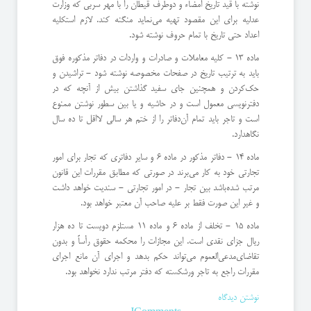
نوشته با قید تاریخ امضاء و دو‌طرف قیطان را با مهر سربی كه وزارت
عدلیه برای این مقصود تهیه می‌نماید منگنه كند. لازم استكلیه
اعداد حتی تاریخ با تمام حروف نوشته شود.
ماده 13 - كلیه معاملات و صادرات و واردات در دفاتر مذكوره فوق
باید به ترتیب تاریخ در صفحات مخصوصه نوشته شود - تراشیدن و
حك‌كردن و همچنین جای سفید گذاشتن بیش از آنچه كه در
دفترنویسی معمول است و در حاشیه و یا بین سطور نوشتن ممنوع
است و تاجر باید تمام آن‌دفاتر را از ختم هر سالی لااقل تا ده سال
نگاهدارد.
ماده 14 - دفاتر مذكور در ماده 6 و سایر دفاتری كه تجار برای امور
تجارتی خود به كار می‌برند در صورتی كه مطابق مقررات این قانون
مرتب شده‌باشد بین تجار - در امور تجارتی - سندیت خواهد داشت
و غیر این صورت فقط بر علیه صاحب آن معتبر خواهد بود.
ماده 15 - تخلف از ماده 6 و ماده 11 مستلزم دویست تا ده هزار
ریال جزای نقدی است. این مجازات را محكمه حقوق رأساً و بدون
تقاضای‌مدعی‌العموم می‌تواند حكم بدهد و اجرای آن مانع اجرای
مقررات راجع به تاجر ورشكسته كه دفتر مرتب ندارد نخواهد بود.
نوشتن دیدگاه