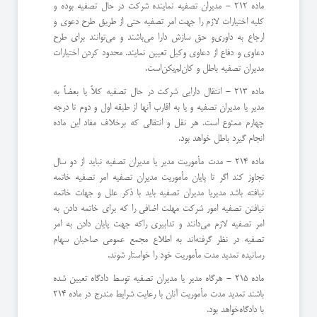
ماده 212 - مدیران تصفیه نماینده شركت در حال تصفیه بوده و
كلیه اختیارات لازم را جهت امر تصفیه حتی از طریق طرح دعوی و
ارجاع به داوری‌و حق سازش دارا می‌باشند و می‌توانند برای طرح
دعاوی و دفاع از دعاوی وكیل تعیین نمایند. محدود كردن اختیارات
مدیران تصفیه باطل و كان‌لم‌یكن‌است.
ماده 213 - انتقال دارایی شركت در حال تصفیه كلاً یا بعضاً به
مدیر یا مدیران تصفیه و یا به اقارب آنها از طبقه اول و دوم تا درجه
چهارم ممنوع‌ است. هر نقل و انتقالی كه برخلاف مفاد این ماده
انجام گیرد باطل خواهد بود.
ماده 214 - مدت مأموریت مدیر یا مدیران تصفیه نباید از دو سال
تجاوز كند اگر تا پایان مأموریت مدیران تصفیه امر تصفیه خاتمه
نیافته باشد مدیر‌یا مدیران تصفیه باید با ذكر علل و جهات خاتمه
نیافتن تصفیه امور شركت مهلت اضافی را كه برای خاتمه دادن به
امر تصفیه لازم می‌دانند و تدابیری را‌كه جهت پایان دادن به امر
تصفیه در نظر گرفته‌اند به اطلاع مجمع عمومی صاحبان سهام
رسانیده تمدید مدت مأموریت خود را خواستار شوند.
ماده 215 - هرگاه مدیر یا مدیران تصفیه توسط دادگاه تعیین شده
باشند تمدید مدت مأموریت آنان با رعایت شرایط مندرج در ماده 214
با دادگاه‌خواهد بود.