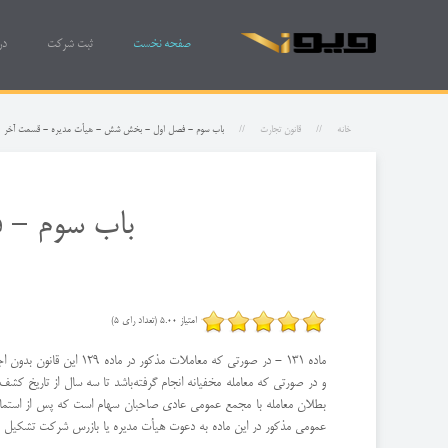
صفحه نخست
ثبت شرکت
در
خانه
قانون تجارت
باب سوم - فصل اول - بخش شش - هیأت مدیره - قسمت آخر
باب سوم - 
امتیاز 5.00 (تعداد رای 5)
ماده 131 - در صورتی كه
و در صورتی كه معامله مخفیانه انجام گرفته‌باشد تا سه سال از تاریخ كش
بطلان معامله با مجمع عمومی عادی صاحبان سهام است كه پس از استماع گ
عمومی مذكور در این ماده به دعوت هیأت مدیره یا بازرس شركت تشكیل خ