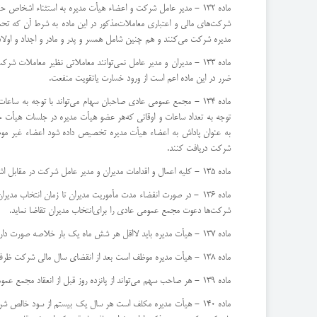
ماده 132 - مدیر عامل شركت و اعضاء هیأت مدیره به استثناء اشخاص
شركت‌های مالی و اعتباری معاملات‌مذكور در این ماده به شرط آن كه ت
مدیره شركت می‌كنند و هم چنین شامل همسر و پدر و مادر و اجداد و اولاد و
ماده 133 - مدیران و مدیر عامل نمی‌توانند معاملاتی نظیر معام
ضرر در این ماده اعم است از ورود خسارت یا‌تقویت منفعت.
ماده 134 - مجمع عمومی عادی صاحبان سهام می‌تواند با توجه به
توجه به تعداد ساعات و اوقاتی كه‌هر عضو هیأت مدیره در جلسات هیأت 
به عنوان پاداش به اعضاء هیأت مدیره تخصیص داده شود اعضاء غیر موظف
شركت دریافت كنند.
ماده 135 - كلیه اعمال و اقدامات مدیران و مدیر عامل شركت در مقابل اشخاص ثالث نافذ و معتبر است و نمی‌توان به عذر عدم اجرای تشریفات‌مربوط به طرز انتخاب آنها اعمال و اقدامات آنان را غیر معتبر دانست.
ماده 136 - در صورت انقضاء مدت مأموریت مدیران تا زمان انتخاب
شركت‌ها دعوت مجمع عمومی عادی را برای‌انتخاب مدیران تقاضا نماید.
ماده 137 - هیأت مدیره باید لااقل هر شش ماه یك بار خلاصه صورت دارایی و قروض شركت را تنظیم كرده به بازرسان بدهد.
ماده 138 - هیأت مدیره موظف است بعد از انقضای سال مالی شركت ظرف مهلتی كه در اساسنامه پیش‌بینی شده است مجمع عمومی سالیانه را‌برای تصویب عملیات سال مالی قبل و تصویب ترازنامه و حساب سود و زیان شركت دعوت نماید.
ماده 139 - هر صاحب سهم می‌تواند از پانزده روز قبل از انعقاد مجمع عمومی در مركز شركت به صورت حساب‌ها مراجعه كرده و از ترازنامه و‌حساب سود و زیان و گزارش عملیات مدیران و گزارش بازرسان رونوشت بگیرد.
ماده 140 - هیأت مدیره مكلف است هر سال یك بیستم از سود خالص