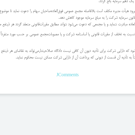
 یك دهم سرمایه بالغ گردد.
 میان برود هیأت مدیره مكلف است بلافاصله مجمع عمومی فوق‌العاده‌صاحبان سهام را دعوت نماید تا موض
ده مبادرت ننماید و یا مجمعی كه دعوت می‌شود نتواند مطابق مقررات‌قانونی منعقد گردد هر ذینفع می
ث نسبت به تخلف از مقررات قانونی یا اساسنامه شركت و یا مصوبات‌مجمع عمومی بر حسب مورد منفرداً 
م شود كه دارایی شركت برای تأدیه دیون آن كافی نیست دادگاه صلاحیتدار‌می‌تواند به تقاضای هر ذین
امناً به تأدیه آن قسمت از دیونی كه پرداخت آن از دارایی شركت ممكن نیست محكوم نماید.
JComments