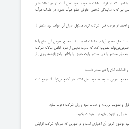
 یا تعهد كند. اینگونه عملیات به خودی خود باطل است. در مورد بانك‌ها و
شخاصی نیز كه‌به نمایندگی شخص حقوقی عضو هیأت مدیره در جلسات هیأت
كند و تخلف او موجب ضرر شركت گردد مسئول جبران آن خواهد بود. منظور از
طوع بابت حق حضور آنها در جلسات تصویب كند مجمع عمومی این مبلغ را با
 عمومی‌می‌تواند تصویب كند كه نسبت معینی از سود خالص سالانه شركت
 طور مستمر یا غیر مستمر بابت حقوق یا پاداش یا‌حق‌الزحمه وجهی از
عوت مجمع عمومی به وظیفه خود عمل نكنند هر ذینفع می‌تواند از مرجع ثبت
ت رسید موضوع كردن آن اختیاری است و در صورتی كه سرمایه شركت افزایش