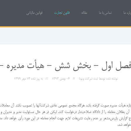
باره ما
تماس با ما
مقاله
قانون تجارت
قوانین مالیاتی
فصل اول - بخش شش - هیأت مدیره -
نوشته شده توسط
ثبت شرکت ویونا
06 بهمن 1393
به روز شده
14 مهر 1399
 معاملات مذكور در ماده 129 این قانون بدون اجازه هیأت مدیره صورت گرفته باشد هرگاه مجمع عمومی عادی شركت‌آنها را تصویب ن
ف آن بطلان معامله را از دادگاه صلاحیتدار درخواست كند. لیكن در هر حال مسئولیت مدیر و مدیران و
زارش بازرس‌مشعر بر عدم رعایت تشریفات لازم جهت انجام معامله در این مورد رأی خواهد داد. مد
واهد شد.