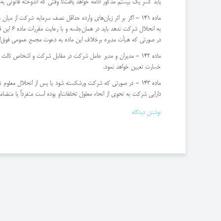
یابد كسر یك بیستم مذكور ادامه خواهد یافت‌تا وقتی كه اندوخته قانونی به
ماده 141 - اگر بر اثر زیان‌های وارده حداقل نصف سرمایه شركت از
به انحلال شركت ندهد باید در همان‌جلسه و با رعایت مقررات ماده 6 این قانون سرمایه شركت را به مبلغ سرمایه موجود كاهش دهد.
‌در صورتی كه هیأت مدیره برخلاف این ماده به دعوت مجمع عمومی فوق‌العا
ماده 142 - مدیران و مدیر عامل شركت در مقابل شركت و اشخاص ثال
خسارت تعیین خواهد نمود.
ماده 143 - در صورتی كه شركت ورشكسته شود یا پس از انحلال معلو
دارایی شركت به نحوی از انحاء معلول تخلفات‌او بوده است منفرداً یا متض
نوشتن دیدگاه