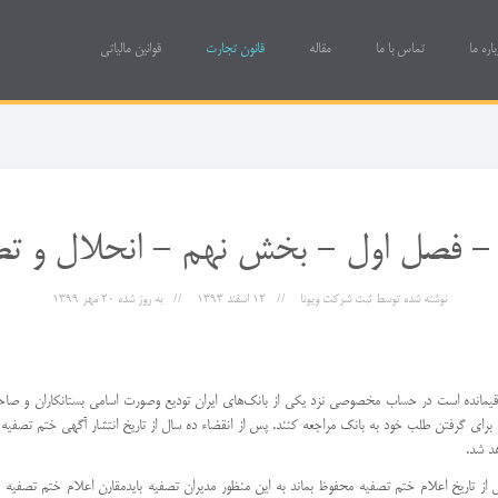
باره ما
تماس با ما
مقاله
قانون تجارت
قوانین مالیاتی
- فصل اول - بخش نهم - انحلال و تصف
نوشته شده توسط
ثبت شرکت ویونا
12 اسفند 1393
به روز شده
20 مهر 1399
كه باقیمانده است در حساب مخصوصی نزد یكی از بانك‌های ایران تودیع و‌صورت اسامی بستانكاران و صاحب
 برای گرفتن طلب خود به بانك مراجعه كنند. پس از انقضاء ده سال از تاریخ انتشار آگهی ختم تصفیه ه
د شد.
ده سال از تاریخ اعلام ختم تصفیه محفوظ بماند به این منظور مدیران تصفیه باید‌مقارن اعلام ختم تصفی