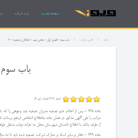
صفحه نخست
ثبت شرکت
در
خانه
قانون تجارت
باب سوم - فصل اول - بخش نهم - انحلال و تصفیه - 3
باب سوم 
امتیاز 4.92 (تعداد رای 6)
ماده 228 - پس از اعلام ختم تصفیه مدیران تصفیه باید وجوهی را 
مراتب را طی آگهی مذكور در همان ماده به‌اطلاع اشخاص ذینفع برسانند تا
از طرف بانك با اطلاع دادستان شهرستان محل به خزانه دولت منتقل خواه
ماده 229 - دفاتر و سایر اسناد و مدارك شركت تصفیه شده باید تا 