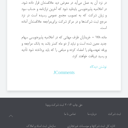
در نزد آن به عمل می‌آید در معرض دید علاقمندان قرار داده شود.
در اعلامیه پذیره‌نویسی باید‌قید شود كه آخرین ترازنامه و حساب سود
و زیان شركت كه به تصویب مجمع عمومی رسیده است در نزد
مرجع ثبت شركت‌ها و در مركز شركت برای‌مراجعه علاقمندان آماده
است.
ماده 178 - خریداران ظرف مهلتی كه در اعلامیه پذیره‌نویسی سهام
جدید معین شده است و نباید از دو ماه كمتر باشد به بانك مراجعه و
ورقه تعهد‌سهام را امضاء كرده و مبلغی را كه باید پرداخته شود تأدیه
و رسید دریافت خواهند كرد.
نوشتن دیدگاه
JComments
حق چاپ 2016
ثبت شرکت ویونا
ثبت شرکت
درباره ما
تماس با ما
اداره کل ثبت شرکتها و موسسات غیرتجاری
سازمان ثبت اسناد و املاک