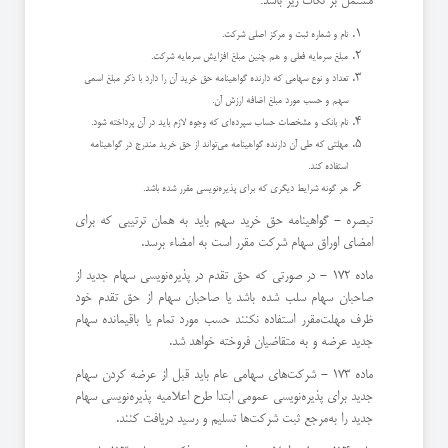
مشتمل بر نكات زیر باشد:
نام و شماره ثبت و مركز اصلی شركت.
مبلغ سرمایه فعلی و هم چنین مبلغ افزایش سرمایه شركت.
تعداد و نوع سهامی كه دارنده گواهینامه حق خرید آن را دارد با ذكر مبلغ اسمی
سهم و حسب مورد مبلغ اضافه ارزش آن.
نام بانك و مشخصات حساب سپرده‌ای كه وجوه لازم باید در آن پرداخته شود.
مهلتی كه طی آن دارنده گواهینامه می‌تواند از حق خرید مندرج در گواهینامه
استفاده كند.
هر گونه شرایط دیگری كه برای پذیره‌نویسی مقرر شده باشد.
‌تبصره - گواهینامه حق خرید سهم باید به همان ترتیبی كه برای
امضای اوراق سهام شركت مقرر است به امضاء برسد.
ماده 172 - در صورتی كه حق تقدم در پذیره‌نویسی سهام جدید از
صاحبان سهام سلب شده باشد یا صاحبان سهام از حق تقدم خود
ظرف مهلت‌مقرر استفاده نكنند حسب مورد تمام یا باقیمانده سهام
جدید عرضه و به متقاضیان فروخته خواهد شد.
ماده 173 - شركت‌های سهامی عام باید قبل از عرضه كردن سهام
جدید برای پذیره‌نویسی عمومی ابتدا طرح اعلامیه پذیره‌نویسی سهام
جدید را به‌مرجع ثبت شركت‌ها تسلیم و رسید دریافت كنند.