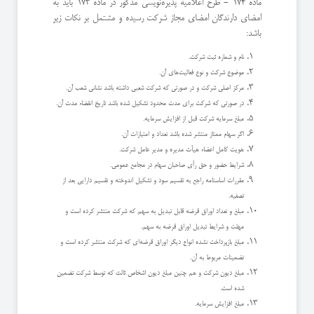
ماده 174 - طرح اعلامیه پذیره‌نویسی مذكور در ماده 173 باید به
امضای دارندگان امضای مجاز شركت رسیده و مشتمل بر نكات زیر
باشد:
نام و شماره ثبت شركت.
موضوع شركت و نوع فعالیت‌های آن.
مركز اصلی شركت و در صورتی كه شركت شعبی داشته باشد نشانی شعب آن.
در صورتی كه شركت برای مدت محدود تشكیل شده باشد تاریخ انقضاء مدت آن.
مبلغ سرمایه شركت قبل از افزایش سرمایه.
اگر سهام ممتاز منتشر شده باشد تعداد و امتیازات آن.
هویت كامل اعضاء هیأت مدیره و مدیر عامل شركت.
شرایط حضور و حق رأی صاحبان سهام در مجامع عمومی.
مقررات اساسنامه راجع به تقسیم سود و تشكیل اندوخته و تقسیم دارایی بعد از
تصفیه.
مبلغ و تعداد اوراق قرضه قابل تبدیل به سهم كه شركت منتشر كرده است و
مهلت و شرایط تبدیل اوراق قرضه به سهم.
مبلغ بازپرداخت نشده انواع دیگر اوراق قرضه‌ای كه شركت منتشر كرده است و
تضمینات مربوط به آن.
مبلغ دیون شركت و هم چنین مبلغ دیون اشخاص ثالث كه توسط شركت تضمین
شده است.
مبلغ افزایش سرمایه.