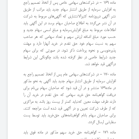
ماده 169 - در شركت‌های سهامی خاص پس از اتخاذ تصمیم راجع
به افزایش سرمایه از طریق انتشار سهام جدید باید مراتب از طریق
نشر آگهی در‌روزنامه كثیرالانتشاری كه آگهی‌های مربوط به شركت
در آن نشر می‌گردد به اطلاع صاحبان سهام برسد در این آگهی باید
اطلاعات مربوط به مبلغ افزایش‌سرمایه و مبلغ اسمی سهام جدید و
حسب مورد مبلغ اضافه ارزش سهم و تعداد سهامی كه هر صاحب
سهم به نسبت سهام خود حق تقدم در خرید آنها‌را دارد و مهلت
پذیره‌نویسی و نحوه پرداخت ذكر شود. در صورتی كه برای سهام
جدید شرایط خاصی در نظر گرفته شده باشد چگونگی این شرایط
در‌آگهی قید خواهد شد.
ماده 170 - در شركت‌های سهامی عام پس از اتخاذ تصمیم راجع به
افزایش سرمایه از طریق انتشار سهام جدید باید آگهی به نحو مذكور
در ماده169 منتشر و در آن قید شود كه صاحبان سهام بی‌نام برای
دریافت گواهینامه حق خرید سهامی كه حق تقدم در خرید آن را
دارند ظرف مهلت معین كه‌نباید كمتر از بیست روز باشد به مراكزی
كه از طرف شركت تعیین و در آگهی قید شده است مراجعه كنند.
برای صاحبان سهام بانام گواهینامه‌های حق‌خرید باید توسط پست
سفارشی ارسال گردد.
ماده 171 - گواهینامه حق خرید سهم مذكور در ماده فوق باید