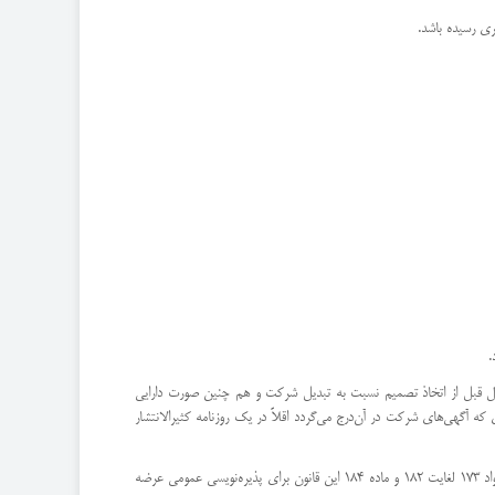
ی رسیده باشد.
و سال قبل از اتخاذ تصمیم نسبت به تبدیل شركت و هم چنین صورت دارایی
ه آگهی‌های شركت در آن‌درج می‌گردد اقلاً در یك روزنامه كثیرالانتشار
ماده 282 - شركت سهامی خاص كه بخواهد با افزایش سرمایه به شركت سهامی عام تبدیل شود باید سهام جدید خود را كه در نتیجه افزایش‌سرمایه به وجود می‌آید با رعایت مواد 173 لغایت 182 و ماده 184 این قانون برای پذیره‌نویسی عمومی عرضه