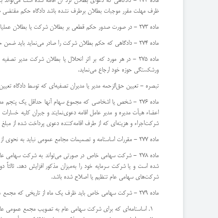
ماده 272 - دادگاهی كه دعوای بطلان نزد آن اقامه شده است می‌توا
ظرف مهلت مقرر موجبات بطلان برطرف نشده باشد دادگاه حكم مقتضی صا
ماده 273 - در صورت صدور حكم قطعی بر بطلان شركت یا بطلان عملیات یا تصمیمات شركت كسانی كه مسئول بطلان هستند متضامناً مسئول‌خساراتی خواهند بود كه از آن بطلان به صاحبان سهام و اشخاص ثالث متوجه شده است.
ماده 274 - دادگاهی كه حكم بطلان شركت را صادر می‌نماید باید ضمن حكم خود یك یا چند نفر را به عنوان مدیر تصفیه تعیین كند تا بر طبق‌مقررات این قانون انجام وظیفه نمایند.
ماده 275 - در هر مورد كه بر اثر انحلال یا بطلان شركت مدیر تصف
ورشكستگی حوزه خود ارجاع می‌نماید.
‌تبصره - تعیین حق‌الزحمه مدیر یا مدیران تصفیه‌ای كه توسط دادگاه تعیین
ماده 276 - شخص یا اشخاصی كه مجموع سهام آنها حداقل یك پنجم 
اعضاء هیأت مدیره و مدیر عامل اقامه دعوی‌نمایند و جبران كلیه خسارات
شركت‌اجراء و هزینه‌ای كه از طرف اقامه‌كننده دعوی پرداخت شده از مبل
ماده 277 - مقررات اساسنامه و تصمیمات مجامع عمومی نباید به نحوی از انحاء حق صاحبان سهام را در مورد اقامه دعوای مسئولیت علیه‌مدیران شركت محدود نماید.
ماده 278 - شركت سهامی خاص در صورتی می‌تواند به شركت سهامی 
شده است و یا شركت سرمایه خود را به‌میزان مذكور افزایش دهد. ثالثاً د
شركت‌های سهامی عام تنظیم یا اصلاح شده باشد.
ماده 279 - شركت سهامی خاص باید ظرف یك ماه از تاریخی كه مجمع عمومی فوق‌العاده صاحبان سهام تبدیل شركت را تصویب كرده است‌صورتجلسه مجمع عمومی فوق‌العاده را به ضمیمه مدارك زیر به مرجع ثبت شركت‌ها تسلیم كند:
اساسنامه‌ای كه برای شركت سهامی عام به تصویب مجمع عمومی عادی 