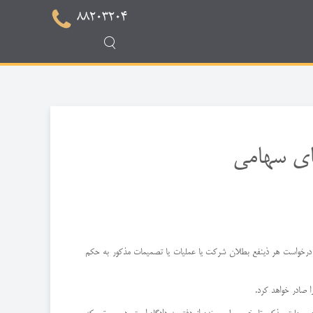
88203204
ای سهامی
ا به درخواست هر ذینفع بطلان شركت یا عملیات یا تصمیمات مذكور به حكم