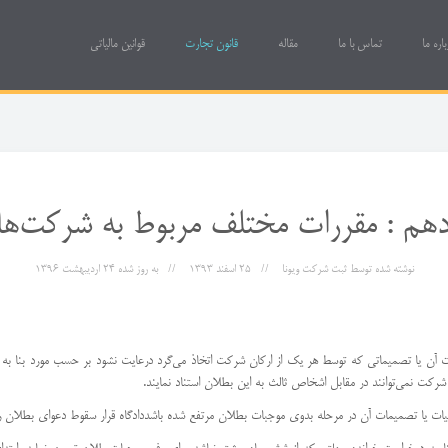
باره ما
تماس با ما
مقاله
قانون تجارت
قوانین مالیاتی
هم : مقررات مختلف مربوط به شركت‌ه
نوشته شده توسط
ثبت شرکت ویونا
25 اسفند 1393
به روز شده
24 ارديبهشت 1396
 عملیات آن یا تصمیماتی كه توسط هر یك از اركان شركت اتخاذ می‌گرد د‌رعایت نشود بر حسب مورد بن
ركت نمی‌توانند در مقابل اشخاص ثالث به این بطلان استناد نمایند.