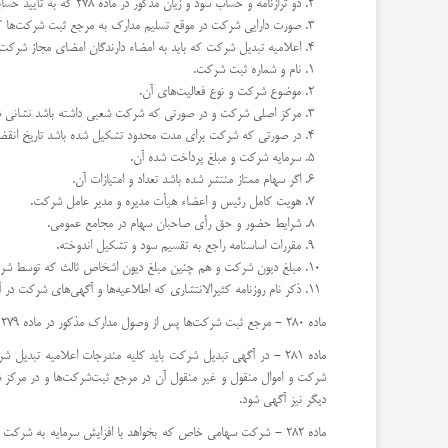
دو ترازنامه و حساب سود و زیان مذكور در ماده 278 كه به تأیید حسابدار رسمی رسیده باشد.
صورت دارایی شركت در موقع تسلیم مدارك به مرجع ثبت شركت‌ها كه 
اعلامیه تبدیل شركت كه باید به امضاء دارندگان امضای مجاز شركت 
‌نام و شماره ثبت شركت.
موضوع شركت و نوع فعالیت‌های آن.
مركز اصلی شركت و در صورتی كه شركت شعبی داشته باشد نشانی 
‌در صورتی كه شركت برای مدت محدود تشكیل شده باشد تاریخ انقض
سرمایه شركت و مبلغ پرداخت شده آن.
اگر سهام ممتاز منتشر شده باشد تعداد و امتیازات آن.
هویت كامل رئیس و اعضاء هیأت مدیره و مدیر عامل شركت.
شرایط حضور و حق رأی صاحبان سهام در مجامع عمومی.
مقررات اساسنامه راجع به تقسیم سود و تشكیل اندوخته.
مبلغ دیون شركت و هم چنین مبلغ دیون اشخاص ثالث كه توسط ش
ذكر نام روزنامه كثیرالانتشاری كه اطلاعیه‌ها و آگهی‌های شركت در آ
ماده 280 - مرجع ثبت شركت‌ها پس از وصول مدارك مذكور در ماده 279 و تطبیق مندرجات آنها با این قانون تبدیل شركت را ثبت و مراتب را به‌هزینه شركت آگهی خواهد نمود.
ماده 281 - در آگهی تبدیل شركت باید كلیه مندرجات اعلامیه تب
شركت و اموال منقول و غیر منقول آن در مرجع ثبت‌شركت‌ها و در مركز شرك
دیگر نیز آگهی شود.