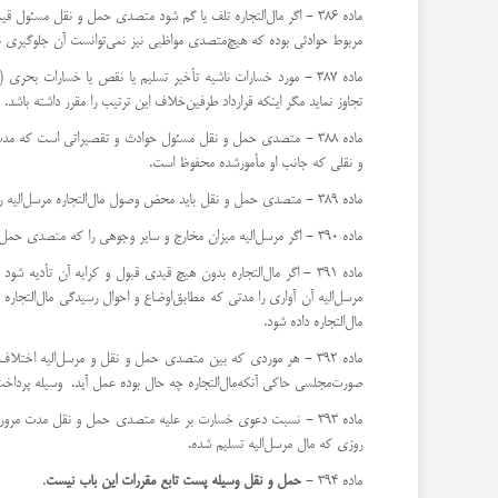
ماده 386 - اگر مال‌التجاره تلف یا گم شود متصدی حمل و نقل مسئول 
مربوط حوادثی بوده كه هیچ‌متصدی مواظبی نیز نمی‌توانست آن جلوگیری نماید
ماده 387 - مورد خسارات ناشیه تأخیر تسلیم یا نقص یا خسارات ب
تجاوز نماید مگر اینكه قرارداد طرفین‌خلاف این ترتیب را مقرر داشته باشد.
ماده 388 - متصدی حمل و نقل مسئول حوادث و تقصیراتی است كه
و نقلی كه جانب او مأمور‌شده محفوظ است.
ماده 389 - متصدی حمل و نقل باید محض وصول مال‌التجاره مرسل‌الیه را مستحضر نماید.
ماده 390 - اگر مرسل‌الیه میزان مخارج و سایر وجوهی را كه متصدی حمل و نقل بابت مال‌التجاره مطالبه می‌نماید قبول نكند حق تقاضای تسلیم‌مال‌التجاره را نخواهد داشت مگر اینكه مبلغ متنازع‌فیه را تا ختم اختلاف صندوق عدلیه امانت گذارد.
ماده 391 - اگر مال‌التجاره بدون هیچ قیدی قبول و كرایه آن ت
مرسل‌الیه آن آواری را مدتی كه مطابق‌اوضاع و احوال رسیدگی مال‌التجا
مال‌التجاره داده شود.
ماده 392 - هر موردی كه بین متصدی حمل و نقل و مرسل‌الیه اختل
صورت‌مجلسی حاكی آنكه‌مال‌التجاره چه حال بوده عمل آید. ‌ وسیله پرداخت
ماده 393 - نسبت دعوی خسارت بر علیه متصدی حمل و نقل مدت مرو
روزی كه مال ‌مرسل‌الیه تسلیم شده.
ماده 394 -
حمل و نقل وسیله پست تابع مقررات این باب نیست
.