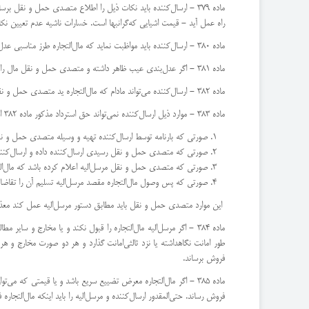
ماده 379 - ارسال‌كننده باید نكات ذیل را اطلاع متصدی حمل و ن
راه عمل آید - قیمت اشیایی كه‌گرانبها است. ‌خسارات ناشیه عدم تعیین نكا
ماده 380 - ارسال‌كننده باید مواظبت نماید كه مال‌التجاره طرز مناسبی عدل‌بندی شود - خسارات بحری (‌ آواری) ناشی عیوب عدل‌بندی ‌عهده ارسال‌كننده است.
ماده 381 - اگر عدل‌بندی عیب ظاهر داشته و متصدی حمل و نقل مال را بدون قید عدم مسئولیت قبول كرده باشد مسئول آواری خواهد بود.
ماده 382 - ارسال‌كننده می‌تواند مادام كه مال‌التجاره ید متصدی حمل و نقل است آن را با پرداخت مخارجی كه متصدی حمل و نقل كرده و‌خسارات او پس بگیرد.
ماده 383 - موارد ذیل ارسال‌كننده نمی‌تواند حق استرداد مذكور ماده 382 استفاده كند:
صورتی كه بارنامه توسط ارسال‌كننده تهیه و وسیله متصدی حمل و نق
صورتی كه متصدی حمل و نقل رسیدی ارسال‌كننده داده و ارسال‌كننده
صورتی كه متصدی حمل و نقل مرسل‌الیه اعلام كرده باشد كه مال‌التج
صورتی كه پس وصول مال‌التجاره مقصد مرسل‌الیه تسلیم آن را تقاضا 
‌ این موارد متصدی حمل و نقل باید مطابق دستور مرسل‌الیه عمل كند معذا
ماده 384 - اگر مرسل‌الیه مال‌التجاره را قبول نكند و یا مخارج و س
فروش برساند.
ماده 385 - اگر مال‌التجاره معرض تضییع سریع باشد و یا قیمتی كه م
فروش رساند. ‌حتی‌المقدور ارسال‌كننده و مرسل‌الیه را باید اینكه مال‌التجا