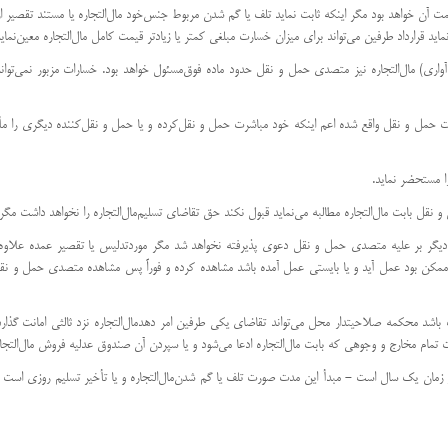
قیمت آن خواهد بود مگر اینكه ثابت نماید تلف یا گم شدن مربوط جنس‌خود مال‌التجاره یا مستند تقصیر ارسال
 قرارداد طرفین می‌تواند برای میزان خسارت مبلغی كمتر یا زیادتر قیمت كامل مال‌التجاره معین‌نماید
حری (‌آواری) مال‌التجاره نیز متصدی حمل و نقل حدود ماده فوق‌مسئول خواهد بود. ‌خسارات مزبور نمی
 مدت حمل و نقل واقع شده اعم اینكه خود مباشرت حمل و نقل‌كرده و یا حمل و نقل‌كننده دیگری ر
أدیه شود دیگر بر علیه متصدی حمل و نقل دعوی پذیرفته نخواهد شد مگر مورد‌تدلیس یا تقصیر عمده 
ره ممكن بود عمل آید و یا بایستی عمل آمده باشد مشاهده كرده و فوراً پس مشاهده متصدی حمل و نقل
اف باشد محكمه صلاحیتدار محل می‌تواند تقاضای یكی طرفین امر دهد‌مال‌التجاره نزد ثالثی امانت گذ
 تمام مخارج و وجوهی كه بابت مال‌التجاره ادعا می‌شود و یا سپردن آن صندوق عدلیه فروش مال‌التجا
ر زمان یك سال است - مبدأ این مدت صورت تلف یا گم شدن‌مال‌التجاره و یا تأخیر تسلیم روزی است