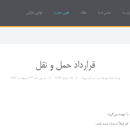
باره ما
تماس با ما
مقاله
قانون تجارت
قوانین مالیاتی
قرارداد حمل و نقل
نوشته شده توسط
ثبت شرکت ویونا
25 خرداد 1394
به روز شده
24 ارديبهشت 1396