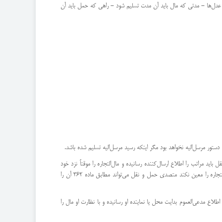
ی عدل‌ها - مدتی كه مال باید آن مدت تسلیم شود - راهی كه حمل باید آن
تور مرسل‌الیه نخواهد بود مگر اینكه رسید مرسل‌الیه تسلیم شده باشد.
 باید مراتب را اطلاع ارسال‌كننده رسانیده و مال‌التجاره را موقتاً نزد خود
طور امانت نگاهداشته یا نزد ثالثی‌امانت گذارد و هر دو صورت مخارج و هر نقص و عین عهده ارسال‌كننده خواهد بود. ‌اگر ارسال‌كننده و یا مرسل‌الیه مدت مناسبی تكلیف مال‌التجاره را معین نكند متصدی حمل و نقل می‌تواند مطابق ماده 362 آن را
اطلاع مدعی‌العموم بدایت محل یا نماینده او رسانیده و با نظارت او مال را