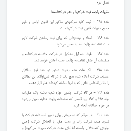
‌فصل دوم
‌مقررات راجعه ثبت شركتها و نشر شركتنامه‌ها
ماده 195 - ثبت كلیه شركتهای مذكور این قانون الزامی و تابع
جمیع مقررات قانون ثبت شركتها است.
ماده 196 - اسناد و نوشتجاتی كه برای ثبت رساندن شركت لازم
است نظامنامه وزارت عدلیه معین می‌شود.
ماده 197 - ظرف ماه اول تشكیل هر شركت خلاصه شركتنامه و
منضمات آن طبق نظامنامه وزارت عدلیه اعلان خواهد شد.
ماده 198 - اگر علت عدم رعایت دستور دو ماده فوق بطلان
عملیات شركت اعلام شده هیچ یك از شركاء نمی‌توانند این بطلان
را مقابل‌اشخاص ثالثی كه با آنها معامله كرده‌اند عذر قرار دهند.
ماده 199 - هر گاه شركت چندین حوزه شعبه داشته باشد مقررات
مواد 195 و 197 باید قسمی كه نظامنامه وزارت عدلیه معین می‌شود
‌هر حوزه جداگانه انجام گردد.
ماده 200 - هر موقع كه تصمیماتی برای تغییر اساسنامه شركت یا
تمدید مدت شركت زائد بر مدت مقرر یا انحلال شركت (‌حتی
مواردی كه‌انحلال واسطه انقضای مدت شركت صورت می‌گیرد) و