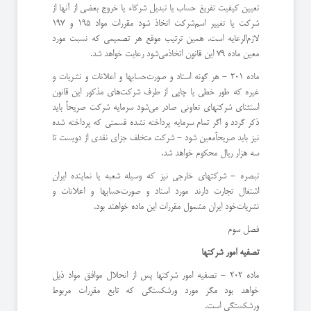
تعیین كیفیت تفریغ حساب یا تبدیل شركاء یا خروج بعضی از آنها از
شركت یا تغییر اسم‌شركت اتخاذ شود مقررات مواد 195 و 197
لازم‌الرعایه است. همین ترتیب موقع هر تصمیمی كه نسبت مورد
معین ماده 79 این قانون اتخاذ‌می‌شود رعایت خواهد شد.
ماده 201 - هر گونه اسناد و صورت‌حسابها و اعلانات و نشریات و
غیره كه طور خطی یا چاپی از طرف شركت‌های مذكور این قانون
‌استثنای شركتهای تعاونی صادر می‌شود سرمایه شركت صریحاً باید
ذكر گردد و اگر تمام سرمایه پرداخته نشده قسمتی كه پرداخته شده
نیز باید صریحاً‌معین شود - شركت متخلف جزای نقدی از دویست تا
سه هزار ریال محكوم خواهد شد.
‌تبصره - شركتهای خارجی نیز كه وسیله شعبه یا نماینده ایران
اشتغال تجارت دارند مورد اسناد و صورت‌حسابها و اعلانات و
نشریات‌خود ایران مشمول مقررات این ماده خواهند بود.
‌فصل سوم
‌تصفیه امور شركتها
ماده 202 - تصفیه امور شركتها پس از انحلال موافق مواد ذیل
خواهد بود مگر مورد ورشكستگی كه تابع مقررات مربوط
ورشكستگی است.