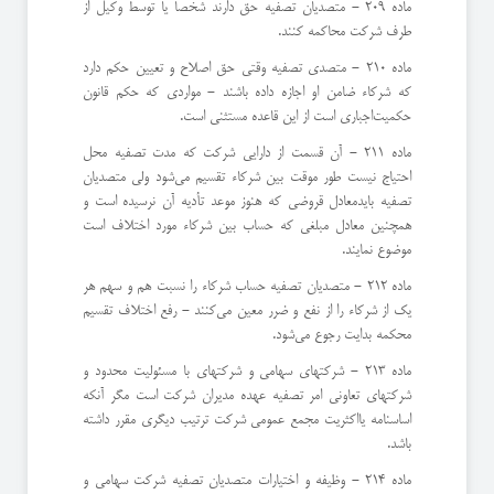
ماده 209 - متصدیان تصفیه حق دارند شخصاً یا توسط وكیل از
طرف شركت محاكمه كنند.
ماده 210 - متصدی تصفیه وقتی حق اصلاح و تعیین حكم دارد
كه شركاء ضامن او اجازه داده باشند - مواردی كه حكم قانون
حكمیت‌اجباری است از این قاعده مستثنی است.
ماده 211 - آن قسمت از دارایی شركت كه مدت تصفیه محل
احتیاج نیست طور موقت بین شركاء تقسیم می‌شود ولی متصدیان
تصفیه باید‌معادل قروضی كه هنوز موعد تأدیه آن نرسیده است و
همچنین معادل مبلغی كه حساب بین شركاء مورد اختلاف است
موضوع نمایند.
ماده 212 - متصدیان تصفیه حساب شركاء را نسبت هم و سهم هر
یك از شركاء را از نفع و ضرر معین می‌كنند - رفع اختلاف تقسیم
‌محكمه بدایت رجوع می‌شود.
ماده 213 - شركتهای سهامی و شركتهای با مسئولیت محدود و
شركتهای تعاونی امر تصفیه عهده مدیران شركت است مگر آنكه
اساسنامه یا‌اكثریت مجمع عمومی شركت ترتیب دیگری مقرر داشته
باشد.
ماده 214 - وظیفه و اختیارات متصدیان تصفیه شركت سهامی و