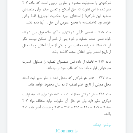
شركتهای با مسئولیت محدود و تعاونی ترتیبی است كه ماده 207
مقرر‌شده با این تفاوت كه حق اصلاح و تعیین حكم برای متصدیان
تصفیه این شركتها (‌ استثنای مورد حكمیت اجباری) فقط وقتی
خواهد بود كه‌اساسنامه یا مجمع عمومی این حق را آنها داده باشد.
ماده 215 - تقسیم دارایی شركتهای مذكور ماده فوق بین شركاء
خواه ضمن مدت تصفیه و خواه پس از ختم آن ممكن نیست مگر
آن كه قبلاً‌سه مرتبه مجله رسمی و یكی از جراید اعلان و یك سال
از تاریخ انتشار اولین اعلان مجله گذشته باشد.
ماده 216 - تخلف از ماده قبل متصدیان تصفیه را مسئول خسارت
طلبكارانی قرار خواهد داد كه طلب خود نرسیده‌اند.
ماده 217 - دفاتر هر شركتی كه منحل شده با نظر مدیر ثبت اسناد
محل معینی از تاریخ ختم تصفیه تا ده سال محفوظ خواهد ماند.
ماده 218 - هر شركتی مجاز است اساسنامه خود برای تصفیه ترتیب
دیگری مقرر دارد ولی هر حال آن مقررات نباید مخالف مواد 207
-208 - 209 - 210 - 215 - 216 - 217 و قسمت اخیر ماده 211
باشد.
نوشتن دیدگاه
JComments