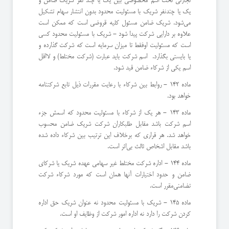
تجارتی تحت اسم مخصوصی بین یك یا چند نفر شریك ضامن و
یك یا چند‌نفر شریك با مسئولیت محدود بدون انتشار سهام تشكیل
می‌شود. ‌شریك ضامن مسئول كلیه قروضی است كه ممكن است
علاوه بر دارایی شركت پیدا شود - شریك با مسئولیت محدود كسی
است كه مسئولیت او‌فقط تا میزان سرمایه است كه شركت گذارده و
یا بایستی بگذارد. ‌ اسم شركت باید عبارت (‌شركت مختلط) و لااقل
اسم یكی از شركاء ضامن قید شود.
ماده 142 - روابط بین شركاء با رعایت مقررات ذیل تابع شركتنامه
خواهد بود.
ماده 143 - هر یك از شركاء با مسئولیت محدود كه اسمش جزء
اسم شركت باشد مقابل طلبكاران شركت شریك ضامن محسوب
خواهد شد. ‌هر قراری كه برخلاف این ترتیب بین شركاء داده شده
باشد مقابل اشخاص ثالث بی‌اثر است.
ماده 144 - اداره شركت مختلط غیر سهامی عهده شریك یا شركای
ضامن و حدود اختیارات آنها همان است كه مورد شركاء شركت
تضامنی‌مقرر است.
ماده 145 - شریك با مسئولیت محدود نه عنوان شریك حق اداره
كردن شركت را دارد نه اداره امور شركت از وظایف او است.