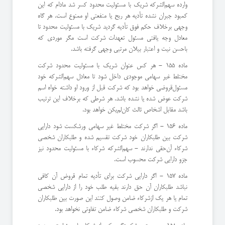
وارده سهم‌الشركه شریك با مسئولیت محدود كسر شد مادام كه این
كمبود جبران نشده تأدیه هر ربح یا منفعتی او ممنوع است. ‌هر گاه
وجهی برخلاف حكم فوق تأدیه گردید شریك با مسئولیت محدود تا
معادل وجه یافتی مسئول تعهدات شركت است مگر موردی كه
با‌حسن نیت و اعتبار بیلان مرتبی وجهی گرفته باشد.
ماده 155 - هر كس عنوان شریك با مسئولیت محدود شركت
مختلط غیر سهامی موجودی داخل شود تا معادل سهم‌الشركه خود
مسئول‌قروضی خواهد بود كه شركت قبل از ورود او داشته خواه اسم
شركت عوض شده یا نشده باشد. ‌هر شرطی كه برخلاف این ترتیب
باشد مقابل اشخاص ثالث كان‌لم‌یكن خواهد بود.
ماده 156 - اگر شركت مختلط غیر سهامی ورشكست شود دارایی
شركت بین طلبكاران خود شركت تقسیم شده و طلبكاران شخصی
شركاء آن‌حقی ندارند - سهم‌الشركه شركاء با مسئولیت محدود نیز
جزو دارایی شركت محسوب است.
ماده 157 - اگر دارایی شركت برای تأدیه تمام قروض آن كافی
نباشد طلبكاران آن حق دارند بقیه طلب خود را از دارایی شخصی
تمام یا هر یك از‌شركاء ضامن وصول كنند این صورت بین طلبكاران
شركت و طلبكاران شخصی شركاء ضامن تفاوتی نخواهد بود.