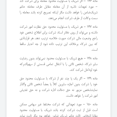
ماده 146 - اگر شریك با مسئولیت محدود معامله برای شركت كند
- مورد تعهدات ناشیه از آن معامله مقابل طرف معامله حكم
شریك‌ضامن را خواهد داشت مگر اینكه تصریح كرده باشد معامله را
سمت وكالت از طرف شركت انجام می‌دهد.
ماده 147 - هر شریك با مسئولیت محدود حق نظارت امور شركت
داشته و می‌تواند از روی دفاتر اسناد شركت برای اطلاع شخص خود
راجع‌ وضعیت مالی شركت صورت خلاصه ترتیب دهد. ‌هر قراردادی
كه بین شركاء برخلاف این ترتیب داده شود از جه اعتبار ساقط
است.
ماده 148 - هیچ شریك با مسئولیت محدود نمی‌تواند بدون رضایت
سایر شركاء شخص ثالثی را با انتقال تمامی قسمتی از سهم‌الشركه
خود او‌داخل شركت كند.
ماده 149 - اگر یك یا چند نفر از شركاء با مسئولیت محدود حق
خود را شركت بدون اجازه سایرین كلاً یا بعضاً شخص ثالثی واگذار
نمایند‌شخص مزبور نه حق دخالت اداره شركت و نه حق تفتیش
امور شركت را خواهد داشت.
ماده 150 - مورد تعهداتی كه شركت مختلط غیر سهامی ممكن
است قبل از ثبت شركت كرده باشد شریك با مسئولیت محدود
مقابل‌اشخاص ثالث حكم شریك ضامن خواهد بود مگر ثابت نماید