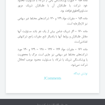
ماده 158 - صورت ورشكستگی یكی از شركاء با مسئولیت محدود
خود شركت یا طلبكاران آن با طلبكاران شریك مزبور
متساوی‌الحقوق‌خواهند بود.
ماده 159 - مقررات مواد 129 و 130 شركت‌های مختلط غیر سهامی
نیز لازم‌الرعایه است.
ماده 160 - اگر شریك ضامن بیش از یك نفر باشد مسئولیت آنها
مقابل طلبكاران و روابط آنها با یكدیگر تابع مقررات راجع شركتهای
تضامنی‌است.
ماده 161 - مقررات مواد 136 - 137 - 138 - 139 و 140 مورد
شركت‌های مختلط غیر سهامی نیز جاری است. ‌مرگ یا محجوریت
یا ورشكستگی شریك یا شركاء با مسئولیت محدود موجب انحلال
شركت نمی‌شود.
نوشتن دیدگاه
JComments