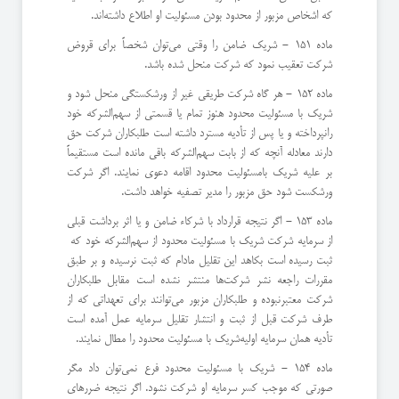
كه اشخاص مزبور از محدود بودن مسئولیت او اطلاع داشته‌اند.
ماده 151 - شریك ضامن را وقتی می‌توان شخصاً برای قروض
شركت تعقیب نمود كه شركت منحل شده باشد.
ماده 152 - هر گاه شركت طریقی غیر از ورشكستگی منحل شود و
شریك با مسئولیت محدود هنوز تمام یا قسمتی از سهم‌الشركه خود
را‌نپرداخته و یا پس از تأدیه مسترد داشته است طلبكاران شركت حق
دارند معادله آنچه كه از بابت سهم‌الشركه باقی مانده است مستقیماً
بر علیه شریك با‌مسئولیت محدود اقامه دعوی نمایند. اگر شركت
ورشكست شود حق مزبور را مدیر تصفیه خواهد داشت.
ماده 153 - اگر نتیجه قرارداد با شركاء ضامن و یا اثر برداشت قبلی
از سرمایه شركت شریك با مسئولیت محدود از سهم‌الشركه خود كه ‌
ثبت رسیده است بكاهد این تقلیل مادام كه ثبت نرسیده و بر طبق
مقررات راجعه نشر شركت‌ها منتشر نشده است مقابل طلبكاران
شركت معتبر‌نبوده و طلبكاران مزبور می‌توانند برای تعهداتی كه از
طرف شركت قبل از ثبت و انتشار تقلیل سرمایه عمل آمده است
تأدیه همان سرمایه اولیه‌شریك با مسئولیت محدود را مطال نمایند.
ماده 154 - شریك با مسئولیت محدود فرع نمی‌توان داد مگر
صورتی كه موجب كسر سرمایه او شركت نشود. ‌اگر نتیجه ضررهای