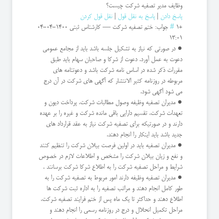
وظایف مدیر تصفیه شرکت چیست؟
پاسخ دادن
|
پاسخ به نقل قول
|
نقل قول کردن
+1
#
جواب: ختم تصفیه شرکت
—
کارشناس ثبتی
1400-04-04
13:01
● در صورتی که نیاز به تشکیل جلسه باشد باید از مجامع عمومی
دعوت به عمل آورد. دعوت از شرکا و صاحبان سهام باید طبق
مقررات ذکر شده در اساس نامه شرکت باشد و دعوتنامه های
مربوطه در روزنامه کثیر الانتشار که آگهی های شرکت در آن درج
می شود آگهی شود.
● مدیران تصفیه وظیفه وصول مطالبات شرکت، پرداخت دیون و
تعهدات شرکت، تقسیم دارایی باقی مانده شرکت و غیره را بر عهده
دارند و در صورتیکه برای تصفیه شرکت نیاز به عقد قرارداد های
جدید باشد باید اینکار را انجام دهند.
● مدیران تصفیه باید در اولین فرصت بیلان شرکت را تنظیم کنند
و نفع و زیان بیلان شرکت را مشخص و اطلاعات لازم در خصوص
شرایط و مراحل تصفیه شرکت را به اطلاع شرکا شرکت برسانند .
● مدیران تصفیه وظیفه دارند امور مربوط به تصفیه شرکت را به
طور کامل انجام دهند و مراتب تصفیه را به اداره ثبت شرکت ها
اطلاع دهند و حداکثر تا یک ماه پس از ختم فرایند تصفیه شرکت،
مراحل تکمیل انحلال و درج در روزنامه رسمی را انجام دهند و