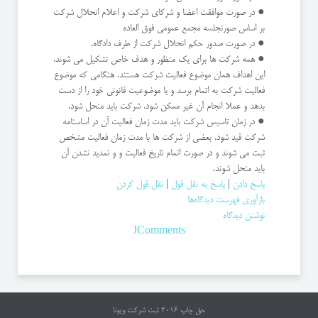
● در صورت موافقت اعضا و شرکای شرکت و اعلام انحلال شرکت
بر اساس صورتجلسه مجمع عمومی فوق العاده
● در صورت صدور حکم انحلال شرکت از طرف دادگاه.
● همه شرکت ها برای یک منظور و هدف خاص تشکیل می شوند.
این اهداف همان موضوع فعالیت شرکت هستند. هنگامی که موضوع
فعالیت شرکت به اتمام برسد و یا موضوعیت قانونی خود را از دست
بدهد و عملا انجام آن غیر ممکن شود، شرکت باید منحل شود.
● در زمان تاسیس شرکت باید مدت زمان فعالیت آن در اساسنامه
شرکت قید شود. بعضی از شرکت ها با مدت زمان فعالیت مشخص
ثبت می شوند و در صورت اتمام تاریخ فعالیت و و تمدید نشدن آن
باید منحل شوند.
پاسخ دادن
|
پاسخ به نقل قول
|
نقل قول کردن
بازآوری فهرست دیدگاه‌ها
نوشتن دیدگاه
JComments
حق چاپ 2016
ثبت شرکت ویونا